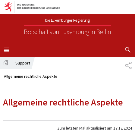
Zur Hauptnavigation
Zum Inhalt
Die Luxemburger Regierung
Botschaft von Luxemburg
in Berlin
SUCHFLED 
MENÜ
HAUPT-
Support
TE
Startseite
Allgemeine rechtliche Aspekte
Allgemeine rechtliche Aspekte
Zum letzten Mal aktualisiert am
17.12.2024