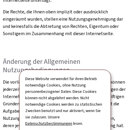
Internetseite untersagt.
Die Rechte, die Ihnen oben implizit oder ausdrücklich
eingeräumt wurden, stellen eine Nutzungsgenehmigung dar
und keinesfalls die Abtretung von Rechten, Eigentum oder
Sonstigem im Zusammenhang mit dieser Internetseite.
Änderung der Allgemeinen
Nutzungsbedingungen
Diese Website verwendet für ihren Betrieb
Die vorliegenden Allgemeinen Nutzungsbedingungen können
notwendige Cookies, ohne Nutzung
jederzeit und ohne Ankündigung aufgrund von Änderungen der
personenbezogener Daten. Diese Cookies
Internetseite, der Gesetzgebung oder aus sonstigen triftigen
können nicht abgelehnt werden. Nicht
Gründen Änderungen oder Ergänzungen erfahren. Es ist die
notwendige Cookies werden zu statistischen
Aufgabe des Nutzers, sich über die Allgemeinen
Zwecken benutzt und nur aktiviert, wenn Sie
sie zulassen. Unsere
Nutzungsbedingungen der Internetseite zu informieren,
Datenschutzbestimmungen
lesen.
deren jeweils aktualisierte Online-Version allein Geltung hat.