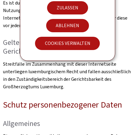
Es ist durchaus möglich, dass die Allgemeinen
ZULASSEN
Nutzungsbedingungen zwischen zwei Nutzungen der
Internetseite geändert werden. Daher muss der Nutzer diese
vor jeder neuen Nutzung genau lesen.
ABLEHNEN
Geltendes Recht und zuständige
COOKIES VERWALTEN
Gerichtsbarkeit
Streitfälle im Zusammenhang mit dieser Internetseite
unterliegen luxemburgischem Recht und fallen ausschließlich
in den Zuständigkeitsbereich der Gerichtsbarkeit des
Großherzogtums Luxemburg.
Schutz personenbezogener Daten
Allgemeines