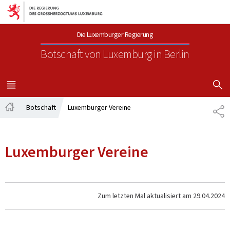
Zur Hauptnavigation
Zum Inhalt
Die Luxemburger Regierung
Botschaft von Luxemburg
in Berlin
SUCHFLED 
MENÜ
HAUPT-
Botschaft
Luxemburger Vereine
TE
Startseite
Luxemburger Vereine
Zum letzten Mal aktualisiert am
29.04.2024