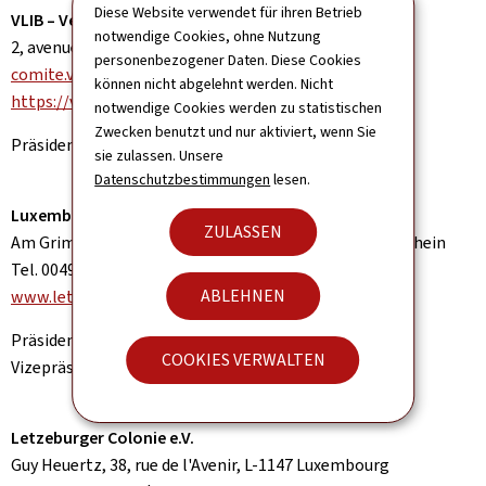
Diese Website verwendet für ihren Betrieb
VLIB – Verein der Luxemburger Studenten in Berlin
notwendige Cookies, ohne Nutzung
2, avenue de l‘ Université, L-4365 Esch-sur-Alzette
personenbezogener Daten. Diese Cookies
comite.vlib@gmail.com
können nicht abgelehnt werden. Nicht
https://vlib.lu/
|
www.facebook.com/vlib.berlin
notwendige Cookies werden zu statistischen
Zwecken benutzt und nur aktiviert, wenn Sie
Präsident: Ken Wollmering
sie zulassen. Unsere
Datenschutzbestimmungen
lesen.
Luxemburger Freundeskreis Rhein-Main e.V.
ZULASSEN
Am Grimmen 15, c/o Fink-Weydert, 65343 Eltville am Rhein
Tel. 0049 6123-37 55 | Fax 0049 6123-37 55
ABLEHNEN
www.letzebuerg.de
|
info@letzebuerg.de
Präsidentin: Elise-Jeanne Fink-Weydert
COOKIES VERWALTEN
Vizepräsident: Jean-Paul Théato
Letzeburger Colonie e.V.
Guy Heuertz, 38, rue de l'Avenir, L-1147 Luxembourg