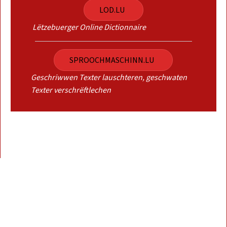
LOD.LU
Lëtzebuerger Online Dictionnaire
SPROOCHMASCHINN.LU
Geschriwwen Texter lauschteren, geschwaten
Texter verschrëftlechen