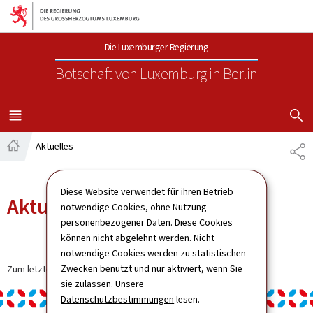
Zur Hauptnavigation
Zum Inhalt
Die Luxemburger Regierung
Botschaft von Luxemburg
in Berlin
SUCHFLED 
MENÜ
HAUPT-
Aktuelles
TE
Startseite
Diese Website verwendet für ihren Betrieb
Aktuelles
notwendige Cookies, ohne Nutzung
personenbezogener Daten. Diese Cookies
können nicht abgelehnt werden. Nicht
notwendige Cookies werden zu statistischen
Zwecken benutzt und nur aktiviert, wenn Sie
Zum letzten Mal aktualisiert am
11.12.2024
sie zulassen. Unsere
Datenschutzbestimmungen
lesen.