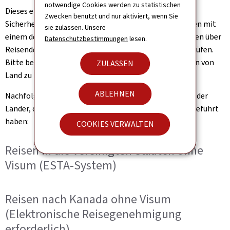
notwendige Cookies werden zu statistischen
Dieses elektronische Dokument ist eine
Zwecken benutzt und nur aktiviert, wenn Sie
Sicherheitsmaßnahme, die es den Behörden der Staaten mit
sie zulassen. Unsere
einem derartigen System ermöglicht, die Informationen über
Datenschutzbestimmungen
lesen.
Reisende vor ihrer Ankunft im Hoheitsgebiet zu überprüfen.
Bitte beachten Sie, dass die Bedingungen und Gebühren von
ZULASSEN
Land zu Land unterschiedlich sein können.
ABLEHNEN
Nachfolgend finden Sie eine nicht abschließende Liste der
Länder, die eine elektronische Reisegenehmigung eingeführt
haben:
COOKIES VERWALTEN
Reisen in die Vereinigten Staaten ohne
Visum (ESTA-System)
Reisen nach Kanada ohne Visum
(Elektronische Reisegenehmigung
erforderlich)