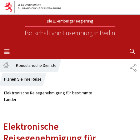
Zur Hauptnavigation
Zum Inhalt
Die Luxemburger Regierung
Botschaft von Luxemburg
in Berlin
SUCHFLED 
MENÜ
HAUPT-
Konsularische Dienste
PA
Startseite
Planen Sie Ihre Reise
Elektronische Reisegenehmigung für bestimmte
Länder
Elektronische
Reisegenehmigung für