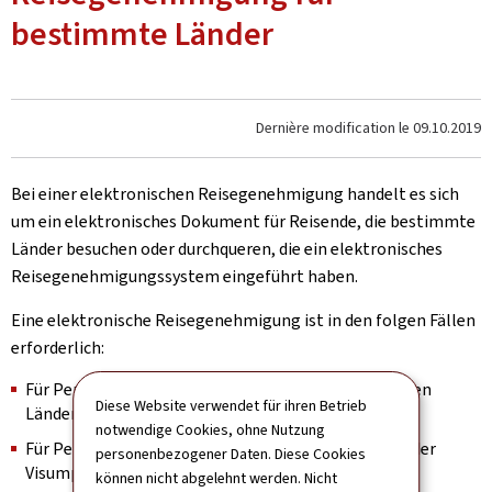
bestimmte Länder
Dernière modification le
09.10.2019
Bei einer elektronischen Reisegenehmigung handelt es sich
um ein elektronisches Dokument für Reisende, die bestimmte
Länder besuchen oder durchqueren, die ein elektronisches
Reisegenehmigungssystem eingeführt haben.
Eine elektronische Reisegenehmigung ist in den folgen Fällen
erforderlich:
Für Personen, die nicht Staatsbürger der betreffenden
Diese Website verwendet für ihren Betrieb
Länder sind.
notwendige Cookies, ohne Nutzung
Für Personen, die aus einem Land kommen, das von der
personenbezogener Daten. Diese Cookies
Visumpflicht für die betreffenden Länder befreit ist.
können nicht abgelehnt werden. Nicht