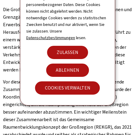
personenbezogener Daten. Diese Cookies
Die Großregion, in der mehr als 230.000 Grenzgängerinnen und
können nicht abgelehnt werden. Nicht
Grenzgänger tätig sind – rund 44 Prozent aller
notwendige Cookies werden zu statistischen
Erwerbstätigen in Luxemburg –, steht vor erheblichen
Zwecken benutzt und nur aktiviert, wenn Sie
sie zulassen. Unsere
Herausforderungen. Der zunehmende Pendlerverkehr führt zu
Datenschutzbestimmungen
lesen.
einem wachsenden Flächendruck in den Grenzgebieten,
verstärkter Zersiedelung sowie steigenden Belastungen der
ZULASSEN
Verkehrsinfrastruktur. Gleichzeitig wird deutlich, dass diese
Entwicklungen nicht allein auf nationaler Ebene bewältigt
werden können.
ABLEHNEN
Vor diesem Hintergrund gewinnt die grenzüberschreitende
COOKIES VERWALTEN
Zusammenarbeit weiter an Bedeutung. Bereits 2008 wurde der
Koordinierungsausschuss für Raumentwicklung (KARE)
eingerichtet, um die Raumplanung innerhalb der Großregion
besser aufeinander abzustimmen. Ein wichtiger Meilenstein
dieser Zusammenarbeit ist das Gemeinsame
Raumentwicklungskonzept der Großregion (REKGR), das 2021
verabschiedet wurde und seither als strategischer Rahmen für