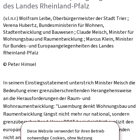
des Landes Rheinland-Pfalz
(v.l.n.r.) Wolfram Leibe, Oberbürgermeister der Stadt Trier ;
Verena Hubertz, Bundesministerin für Wohnen,
Stadtentwicklung und Bauwesen ; Claude Meisch, Minister für
Wohnungsbau und Raumentwicklung ; Marcus Klein, Minister
für Bundes- und Europaangelegenheiten des Landes
Rheinland-Pfalz
© Peter Himsel
In seinem Einstiegsstatement unterstrich Minister Meisch die
Bedeutung einer grenzüberschreitenden Herangehensweise
an die Herausforderungen der Raum- und
Wohnraumentwicklung: "Luxemburg denkt Wohnungsbau und
Raumentwicklung längst nicht mehr nur national, sondern
grenzüberschreitend. Unser PDAT berücksichtigt explizit den
europäischen Kontext – denn die Herausforderungen enden
Diese Website verwendet für ihren Betrieb
nicht an der Grenze."
notwendige Cookies, ohne Nutzung