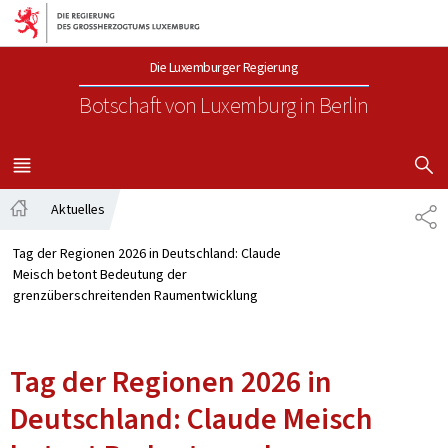
Zur Hauptnavigation
Zum Inhalt
Die Luxemburger Regierung
Botschaft von Luxemburg
in Berlin
SUCHFLED 
MENÜ
HAUPT-
Aktuelles
TE
Startseite
Tag der Regionen 2026 in Deutschland: Claude
Meisch betont Bedeutung der
grenzüberschreitenden Raumentwicklung
Tag der Regionen 2026 in
Deutschland: Claude Meisch