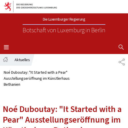
Zur Hauptnavigation
Zum Inhalt
Die Luxemburger Regierung
Botschaft von Luxemburg
in Berlin
SUCHFLED 
MENÜ
HAUPT-
Aktuelles
TE
Startseite
Noé Duboutay: "It Started with a Pear"
Ausstellungseröffnung im Künstlerhaus
Bethanien
Noé Duboutay: "It Started with a
Pear" Ausstellungseröffnung im