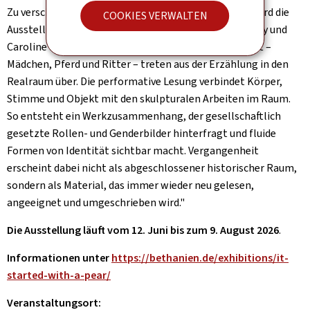
Zu verschiedenen Zeitpunkten während der Laufzeitwird die
COOKIES VERWALTEN
Ausstellung durch eine Performance von Noé Duboutay und
Caroline Beach aktiviert. Die Figuren aus der Tonarbeit –
Mädchen, Pferd und Ritter – treten aus der Erzählung in den
Realraum über. Die performative Lesung verbindet Körper,
Stimme und Objekt mit den skulpturalen Arbeiten im Raum.
So entsteht ein Werkzusammenhang, der gesellschaftlich
gesetzte Rollen- und Genderbilder hinterfragt und fluide
Formen von Identität sichtbar macht. Vergangenheit
erscheint dabei nicht als abgeschlossener historischer Raum,
sondern als Material, das immer wieder neu gelesen,
angeeignet und umgeschrieben wird."
Die Ausstellung läuft vom 12. Juni bis zum 9. August 2026
.
Informationen unter
https://bethanien.de/exhibitions/it-
started-with-a-pear/
Veranstaltungsort: