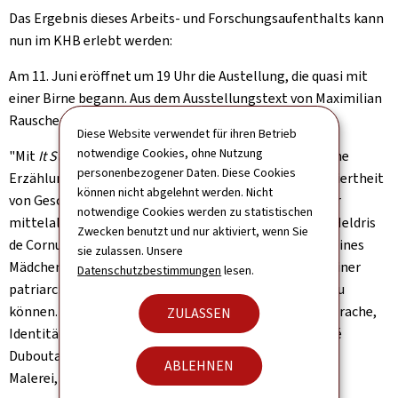
Das Ergebnis dieses Arbeits- und Forschungsaufenthalts kann
nun im KHB erlebt werden:
Am 11. Juni eröffnet um 19 Uhr die Austellung, die quasi mit
einer Birne begann. Aus dem Ausstellungstext von Maximilian
Rauschenbach:
Diese Website verwendet für ihren Betrieb
notwendige Cookies, ohne Nutzung
"Mit
It Started with a Pear
entwickelt Noé Duboutay eine
personenbezogener Daten. Diese Cookies
Erzählung über Begehren, Erinnerung und die Konstruiertheit
können nicht abgelehnt werden. Nicht
von Geschlecht. Ausgangspunkt der Ausstellung ist der
notwendige Cookies werden zu statistischen
mittelalterliche Versroman Le Roman de Silence von Heldris
Zwecken benutzt und nur aktiviert, wenn Sie
de Cornuälle aus dem 13. Jahrhundert: die Geschichte eines
sie zulassen. Unsere
Mädchens, das als Junge erzogen wird, um innerhalb einer
Datenschutzbestimmungen
lesen.
patriarchalen Erbordnung gesellschaftlich bestehen zu
können. Der Text verhandelt Fragen von Körper und Sprache,
ZULASSEN
Identität und sozialer Zuschreibung – Themen, die Noé
Duboutay in eine räumliche Choreografie aus Skulptur,
ABLEHNEN
Malerei, Zeichnung und Klang überführt. […]