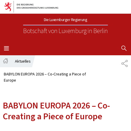
Zur Hauptnavigation
Zum Inhalt
Die Luxemburger Regierung
Botschaft von Luxemburg
in Berlin
SUCHFLED 
MENÜ
HAUPT-
Aktuelles
TE
Startseite
BABYLON EUROPA 2026 – Co-Creating a Piece of
Europe
BABYLON EUROPA 2026 – Co-
Creating a Piece of Europe