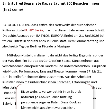
Eintritt frei
!
Begrenzte Kapazität mit 900 Besucher:innen
(first come)
BABYLON EUROPA, das Festival des Netzwerks der europäischen
Kulturinstitute
EUNIC Berlin
, macht in diesem Jahr einen neuen Schritt.
Die achte Ausgabe von BABYLON EUROPA findet am 21. Juni 2026 bei
freiem Eintritt in der ufaFabrik in Berlin statt. Dem Sommeranfang und
gleichzeitig Tag der Berliner Fête de la Musique.
Im Mittelpunkt steht in diesem Jahr nicht das fertige Ergebnis, sondern
der Weg dorthin: Europa als Co-Creation Space. Künstler:innen aus
verschiedenen europäischen Ländern und unterschiedlichen Disziplinen
wie Musik, Performance, Tanz und Theater kommen vom 17. bis 21.
Juni in Berlin für eine Residenz zusammen. Aus der Arbeit der
Künstler:innen mit unterschiedlichen Sprachen, Erfahrungen und
künstlerischen Profilen entsteht eine einmalige Show, die nur Live zur
Diese Website verwendet für ihren Betrieb
Fête de la Musique erlebbar ist. In diesem Jahr ist Christopher
notwendige Cookies, ohne Nutzung
Blenkinsop (unter anderem 17 Hippies) künstlerischer Leiter von
personenbezogener Daten. Diese Cookies
Babylon Europa.
können nicht abgelehnt werden. Nicht