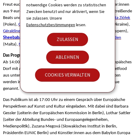
notwendige Cookies werden zu statistischen
Freut euch auf ein abwechslungsreiches Programm mit Künstler:innen
Zwecken benutzt und nur aktiviert, wenn Sie
aus 9 europäischen Ländern. Eindrucksvolle Performances, mitreißende
sie zulassen. Unsere
Beats und Gänsehautmomente gibt es in diesem Jahr von
Marta Ziółek
Datenschutzbestimmungen
lesen.
(Polen),
Cristina Negucioiu
(Rumänien),
Oleksandr Seleznov
(Ukraine),
Géraldine Carpentier-Doré
(Belgien/ Wallonie-Brüssel),
Della
(Zypern),
Sheebaba
(Luxemburg)
,
Giulia Tagliavia
(Italien),
Alexandra Alden
ZULASSEN
(Malta),
Nina Eba
(Ukraine),
Kaukliar
(Slowakei).
Das Programm am 21. Juni
ABLEHNEN
Ab 14:00 Uhr entsteht auf dem Gelände der ufaFabrik ein europäisches
Dorf mit Auftritten, Begegnungen, offenen Formaten und Streetfood
COOKIES VERWALTEN
aus unterschiedlichen Ecken Europas. Die genauen Auftrittszeiten
werden in Kürze hier und auf der Website der Fête de la Musique
genannt.
Das Publikum ist ab 17:00 Uhr zu einem Gespräch über Europäische
Perspektiven auf Kunst und Kultur eingeladen. Mit dabei sind Barbara
Gessler (Leiterin der Europäischen Kommission in Berlin), Lothar Sattler
(Leiter der Abteilung Bundes- und Europaangelegenheiten,
Medienpolitik), Zuzana Megová (Slowakisches Institut in Berlin,
Präsidentin EUNIC Berlin) und Künstler:innen aus dem Babylon Europa